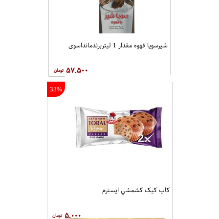
شیرسویا قهوه مقدار 1 لیتربرندمانداسوی
۵۷,۵۰۰
33%
کاپ کيک کشمشي ايسترم
۵,۰۰۰