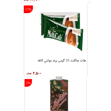
17%
هات چاکلت 25 گرمی برند مولتي کافه
۲,۵۰۰
2%