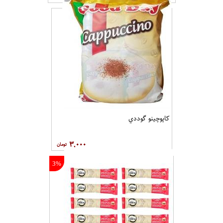
کاپوچينو گوددي
۳,۰۰۰
3%