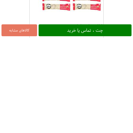
کافی میکس اورا بسته 10 عددی
چت ، تماس یا خرید
کالاهای مشابه
۳۱,۹۰۰
17%
کافي ميکس تکنفره آلتونسا
۱,۰۰۰