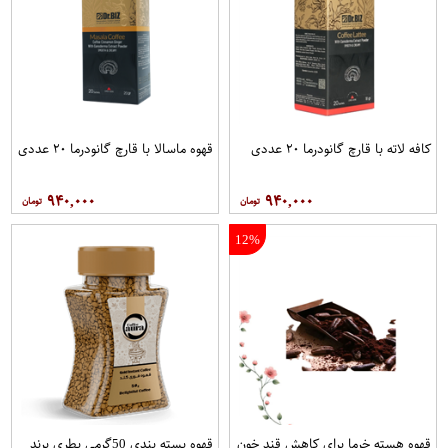
کافه لاته با قارچ گانودرما ۲۰ عددی
قهوه ماسالا با قارچ گانودرما ۲۰ عددی
۹۴۰,۰۰۰
۹۴۰,۰۰۰
12%
قهوه هسته خرما برای کاهش قند خون
قهوه بسته بندی 50گرمی بطري برند