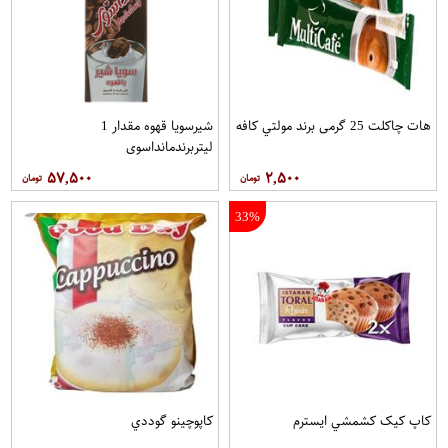
هات چاکلت 25 گرمی برند مولتي کافه
شیرسویا قهوه مقدار 1
لیتربرندمانداسوی
۵۷,۵۰۰
۲,۵۰۰
33%
کاپ کيک کشمشي ايسترم
کاپوچينو گوددي