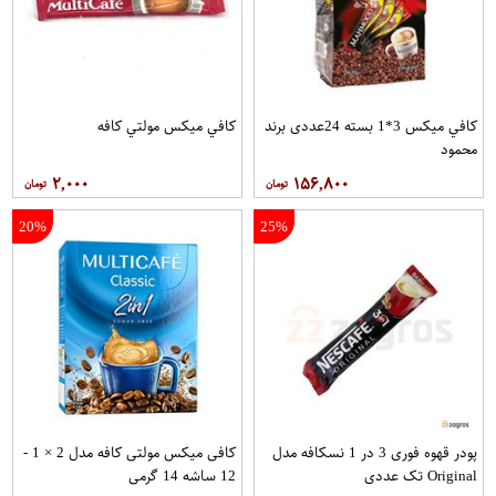
کافي ميکس 3*1 بسته 24عددی برند
کافي ميکس مولتي کافه
محمود
۲,۰۰۰
۱۵۶,۸۰۰
20%
25%
پودر قهوه فوری 3 در 1 نسکافه مدل
کافی میکس مولتی کافه مدل 2 × 1 -
Original تک عددی
12 ساشه 14 گرمی