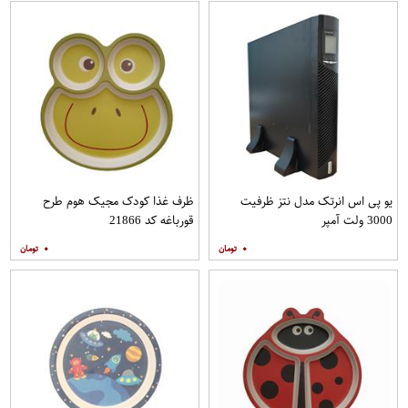
یو پی اس انرتک مدل نتز ظرفیت
ظرف غذا کودک مجیک هوم طرح
3000 ولت آمپر
قورباغه کد 21866
۰
۰