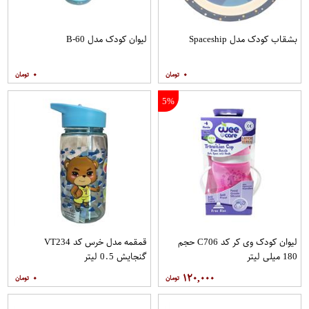
بشقاب کودک مدل Spaceship
لیوان کودک مدل B-60
۰
۰
5%
لیوان کودک وی کر کد C706 حجم
قمقمه مدل خرس کد VT234
180 میلی لیتر
گنجایش 0.5 لیتر
۰
۱۲۰,۰۰۰