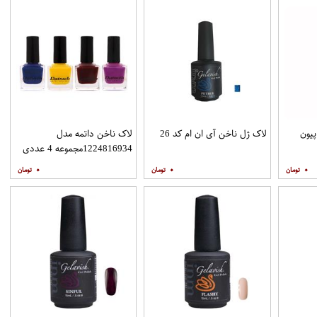
پیون
لاک ژل ناخن آی ان ام کد 26
لاک ناخن داتمه مدل
1224816934مجموعه 4 عددی
۰
۰
۰