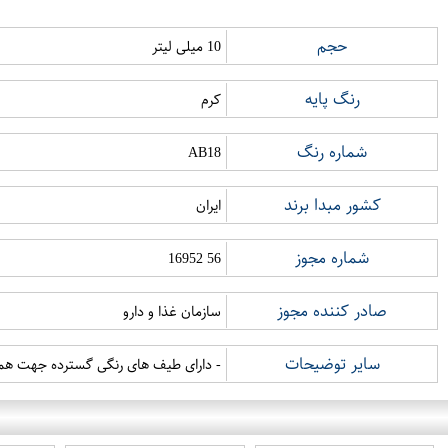
حجم
10 میلی لیتر
رنگ پایه
کرم
شماره رنگ
AB18
کشور مبدا برند
ایران
شماره مجوز
56 16952
صادر کننده مجوز
سازمان غذا و دارو
سایر توضیحات
- دارای طیف های رنگی گسترده جهت هماه