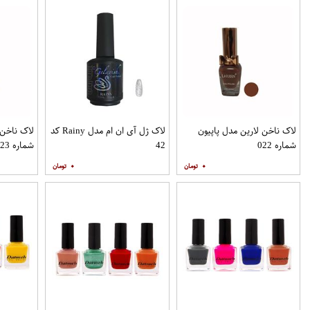
لاک ناخن لارین مدل پاپیون
لاک ژل آی ان ام مدل Rainy کد
لاک ناخن 
شماره 022
42
شماره 023
۰
۰