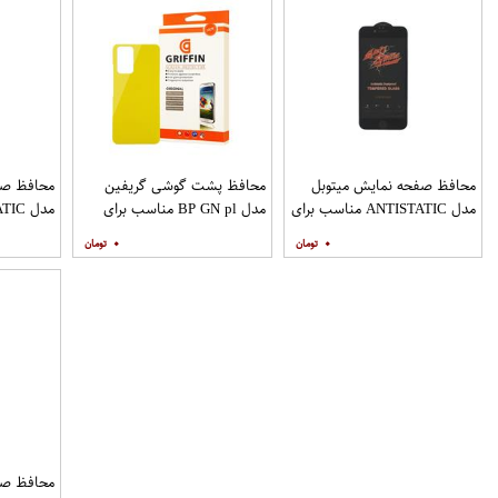
محافظ صفحه نمایش میتوبل
محافظ پشت گوشی گریفین
محافظ صف
مدل ANTISTATIC مناسب برای
مدل BP GN pl مناسب برای
گوشی موبایل اپل IPHONE 6S
گوشی موبایل شیائومی Redmi
۰
۰
PLUS
Note 10 Pro
محافظ صف