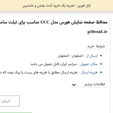
بازار فوری - تجربه یک خرید لذت بخش و دلنشین
محافظ صفحه نمایش هورس مدل UCC مناسب برای تبلت سامسونگ Galaxy Tab S7 Plus T970 بسته دو عددی
p30roid.ir
شرایط خرید
ارسال از :
اصفهان
-
اصفهان
مکان تحویل :
سراسر ایران قابل تحویل می باشد
هزینه ارسال :
هزینه ارسال مطابق با هزینه های پست یا پیک بوده که د
اطلاعات بیشتر
❯
اتمام 