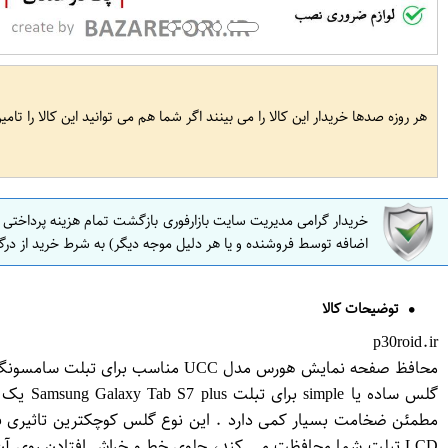
هر روزه صدها خریدار این کالا را می بینند اگر شما هم می توانید این کالا را تام
خریدار گرامی مدیریت سایت بازارفوری بازگشت تمام هزینه پرداختی
اضافه توسط فروشنده و یا هر دلیل موجه دیگر) به شرط خرید از درگ
توضیحات کالا
p30roid.ir
محافظ صفحه نمایش هورس مدل UCC مناسب برای تبلت سامسونگ Galaxy Tab S7 Plus T970 بسته دو عددی
مطمئن ضخامت بسیار کمی دارد . این نوع گلس کوچکترین تاثیری 
LCD تبلت شما محافظت می کند، جلوی خط و خراش افتادن روی آن