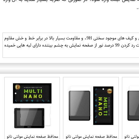
.
استفاده از شیشه حرارت دیده تحت شرایط خاص برش دقیق سنسور ها برای نبود کوچکترین نقصی سازگاری با تمامی کیس و کیف های موجود سختی 9H، و مقاومت بسیار بالا در برابر خط و خش مقاوم
در برابر اثر انگشت، قطرات آب،چربی عدم کاهش حساسیت تاچ صفحه نمایش دارای وضوح و شفافیت بسیار بالا با قابلیت رد کردن 99 درصد نور از صفحه نمایش به چشم بیننده دارای لبه هایی خمیده
تی نانو
محافظ صفحه نمایش مولتی نانو
محافظ صفحه نمایش مولتی نانو