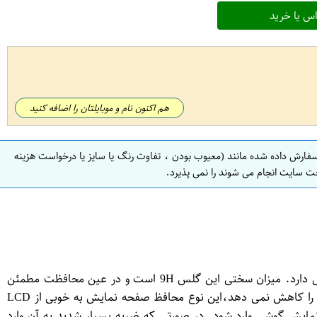
س یا خرید
هم اکنون نام و موبایلتان را اضافه کنید
سفارش داده شده مانند (معیوب بودن ، تفاوت رنگ یا سایز یا درخواست هزینه
ت سایت انجام می شوند را نمی پذیرد.
گلس ساده یا simple برای گوشی Xiaomi Redmi 9 Prime یک محافظ ضد خراش قوی است که گوشی شما را برای همیشه نو و تمیز نگه می دارد. میزان سختی این گلس 9H است و در عین محافظت مطمئن
ضخامت بسیار کمی دارد . این نوع گلس کوچکترین تاثیری بر عملکرد تاچ و لمس گوشی شما نخواهد داشت و کیفیت صفحه نمایش شما را کاهش نمی دهد،این نوع محافظ صفحه نمایش به خوبی از LCD
ایش گوشی وارد شود. در صورتی که ضربه بسیار شدید به آن وارد