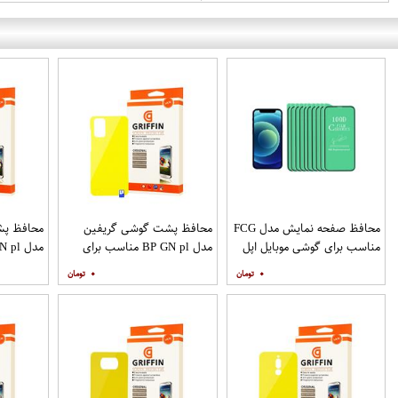
محافظ صفحه نمایش مدل FCG
محافظ پشت گوشی گریفین
محافظ پش
مناسب برای گوشی موبایل اپل
مدل BP GN pl مناسب برای
IPHONE 12MINI بسته 10
گوشی موبایل سامسونگ
گوشی موب
۰
۰
عددی
Galaxy S20 Plus
S20 Ultra