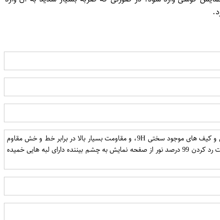
د.
استفاده از شیشه حرارت دیده تحت شرایط خاص برش دقیق سنسور ها برای نبود کوچکترین نقصی سازگاری با تمامی کیس و کیف های موجود سختی 9H، و مقاومت بسیار بالا در برابر خط و خش مقاوم
در برابر اثر انگشت، قطرات آب،چربی عدم کاهش حساسیت تاچ صفحه نمایش دارای وضوح و شفافیت بسیار بالا با قابلیت رد کردن 99 درصد نور از صفحه نمایش به چشم بیننده دارای لبه هایی خمیده