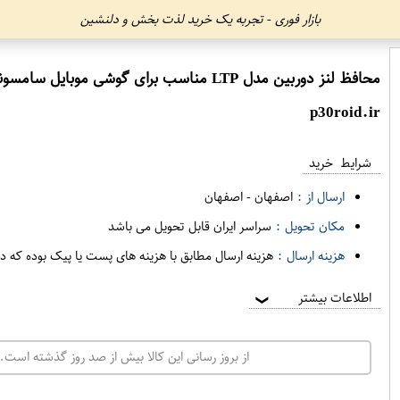
بازار فوری - تجربه یک خرید لذت بخش و دلنشین
محافظ لنز دوربین مدل LTP مناسب برای گوشی موبایل سامسونگ Galaxy S9 Plus بسته دو عددی
p30roid.ir
شرایط خرید
ارسال از :
اصفهان
-
اصفهان
مکان تحویل :
سراسر ایران قابل تحویل می باشد
هزینه ارسال :
هزینه ارسال مطابق با هزینه های پست یا پیک بوده که د
اطلاعات بیشتر
❯
از بروز رسانی این کالا بیش از صد روز گذشته است. 