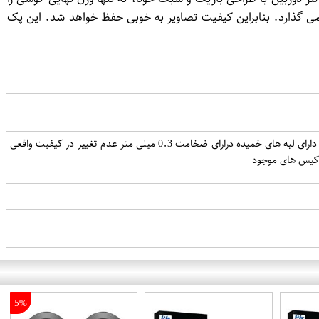
می گذارد. بنابراین کیفیت تصاویر به خوبی حفظ خواهد شد. این پک
نصب آسان زیبا و ظریف عدم ایجاد حباب مقاوم در برابر ضربه دارای استاندارد 9H شفافیت بسیار بالا محافظت کامل از لنز دارای لبه های خمیده درارای ضخامت 0.3 میلی متر عدم تغییر در کیفیت واقعی
و كیس های موجود
5%