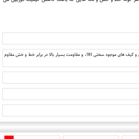
استفاده از شیشه حرارت دیده تحت شرایط خاص برش دقیق سنسور ها برای نبود کوچکترین نقصی سازگاری با تمامی کیس و کیف های موجود سختی 9H، و مقاومت بسیار بالا در برابر خط و خش مقاوم