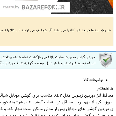
هر روزه صدها خریدار این کالا را می بینند اگر شما هم می توانید این کالا را تام
خریدار گرامی مدیریت سایت بازارفوری بازگشت تمام هزینه پرداختی
اضافه توسط فروشنده و یا هر دلیل موجه دیگر) به شرط خرید از درگ
توضیحات کالا
p30roid.ir
محافظ لنز دوربین ژینوس مدل XLP مناسب برای گوشی موبایل شیائومی Redmi S2 Redmi Y2
امروزه یکی از مهم ترین مسائل در انتخاب گوشی های هوشمند دوربی
ی دوربین گوشی های موبایل پس از مدتی ممکن است دچار خط و خش
های قدرتمند گوشی های موبایل تهیه ی محافظ شیشه ی دوربین می ب