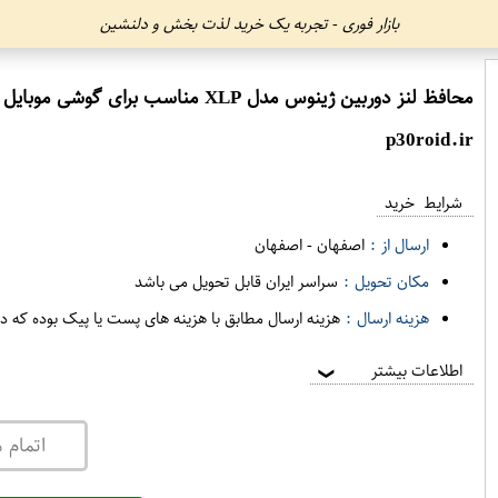
بازار فوری - تجربه یک خرید لذت بخش و دلنشین
محافظ لنز دوربین ژینوس مدل XLP مناسب برای گوشی موبایل شیائومی Redmi S2 Redmi Y2
p30roid.ir
شرایط خرید
ارسال از :
اصفهان
-
اصفهان
مکان تحویل :
سراسر ایران قابل تحویل می باشد
هزینه ارسال :
هزینه ارسال مطابق با هزینه های پست یا پیک بوده که د
اطلاعات بیشتر
❯
اتمام 