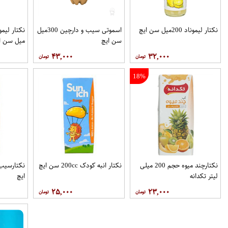
نکتار لیموناد 200میل سن ایچ
اسموتی سیب و دارچین 300میل
سن ایچ
میل سن ا
۴۳,۰۰۰
۳۲,۰۰۰
18%
نکتارچند میوه حجم 200 میلی
نکتار انبه کودک 200cc سن ايچ
لیتر تکدانه
ايچ
۲۵,۰۰۰
۲۳,۰۰۰