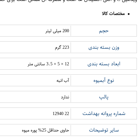
مختصات کالا
حجم
200 میلی لیتر
وزن بسته بندی
223 گرم
ابعاد بسته بندی
12 × 5 × 3.5 سانتی متر
نوع آبمیوه
آب انبه
پالپ
ندارد
شماره پروانه بهداشت
22 12940
سایر توضیحات
حاوی حداقل 25% پوره میوه