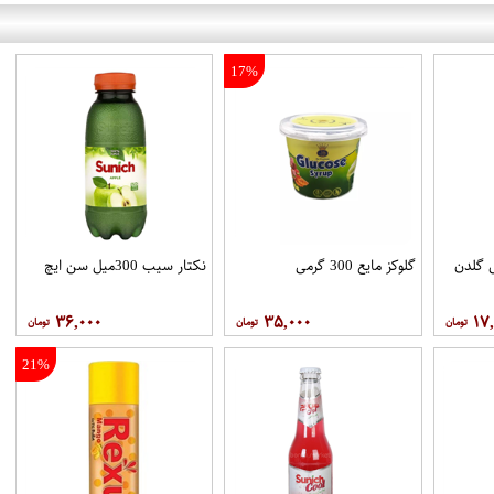
17%
ه ورا 250 میل گلدن
گلوکز مایع 300 گرمی
نکتار سیب 300میل سن ایچ
۳۶,۰۰۰
۳۵,۰۰۰
۱۷
21%