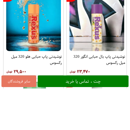
نوشیدنی پاپ بال حبابی انگور 320
نوشیدنی پاپ حبابی هلو 320 میل
میل رکسوس
رکسوس
۲۹,۵۰۰
۲۳,۴۷۰
چت ، تماس یا خرید
سایر فروشندگان
28%