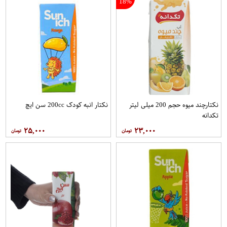
18%
نکتارچند میوه حجم 200 میلی لیتر
نکتار انبه کودک 200cc سن ايچ
تکدانه
۲۵,۰۰۰
۲۳,۰۰۰