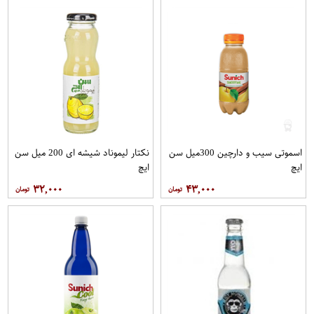
اسموتی سیب و دارچین 300میل سن
نکتار لیموناد شیشه ای 200 میل سن
ایچ
ایچ
۳۲,۰۰۰
۴۳,۰۰۰