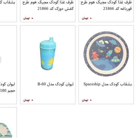
ظرف غذا کودک مجیک هوم طرح
ظرف غذا کودک مجیک هوم طرح
بشقاب کودک مد
قورباغه کد 21866
کفش دوزک کد 21866
۰
۰
بشقاب کودک مدل Spaceship
لیوان کودک مدل B-60
حجم 180 میلی لیتر
۰
۰