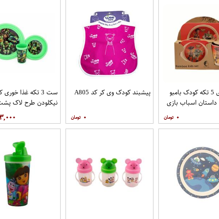
ظرف غذای 5 تکه کودک بامبو
پیشبند کودک وی کر کد A805
ست 3 تکه غذا خوری
داستان اسباب بازی
نیکلودن طرح لاک پشت
نینجا
۳,۰۰۰
۰
۰