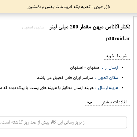
بازار فوری - تجربه یک خرید لذت بخش و دلنشین
نکتار آناناس میهن مقدار 200 میلی لیتر
اصفهان اصفهان
p30roid.ir
شرایط خرید
ارسال از :
اصفهان
-
اصفهان
مکان تحویل :
سراسر ایران قابل تحویل می باشد
هزینه ارسال :
هزینه ارسال مطابق با هزینه های پست یا پیک بوده که د
اطلاعات بیشتر
❯
از بروز رسانی این کالا بیش از صد روز گذشته است. 