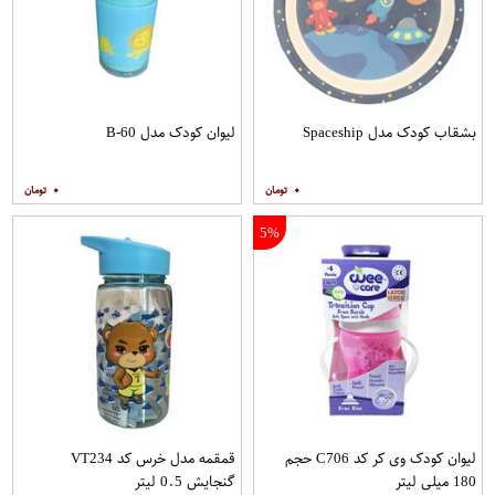
بشقاب کودک مدل Spaceship
لیوان کودک مدل B-60
۰
۰
5%
لیوان کودک وی کر کد C706 حجم
قمقمه مدل خرس کد VT234
180 میلی لیتر
گنجایش 0.5 لیتر