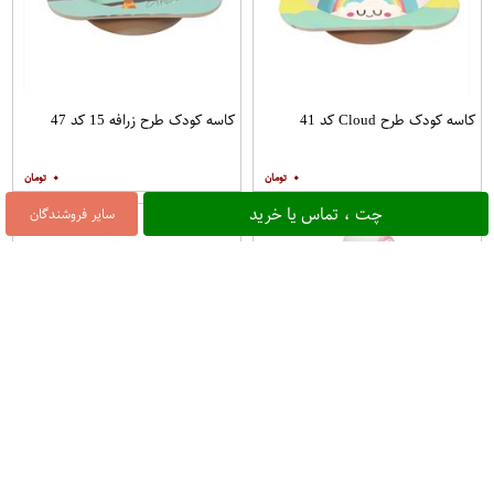
کاسه کودک طرح Cloud کد 41
کاسه کودک طرح زرافه 15 کد 47
۰
۰
چت ، تماس یا خرید
سایر فروشندگان
فلاسک کودک طرح فلامینگو مدل
قمقمه طرح گوفی گنجایش 0.5 لیتر
69413گنجایش 0.5 لیتر