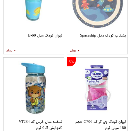
بشقاب کودک مدل Spaceship
لیوان کودک مدل B-60
۰
۰
5%
لیوان کودک وی کر کد C706 حجم
قمقمه مدل خرس کد VT234
180 میلی لیتر
گنجایش 0.5 لیتر