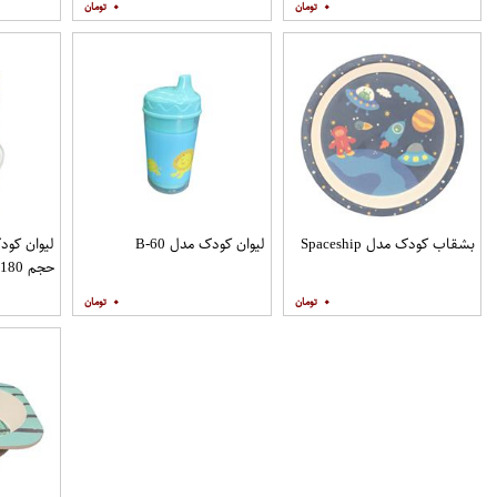
۰
۰
بشقاب کودک مدل Spaceship
لیوان کودک مدل B-60
حجم 180 میلی لیتر
۰
۰