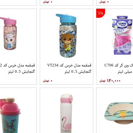
۰
۰
5%
لیوان کودک وی کر کد C706
قمقمه مدل خرس کد VT234
قمقم
گنجایش 0.5 لیتر
گنجایش 0.5 لیتر
۰
۱۲۰,۰۰۰