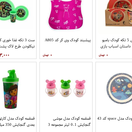
ظرف غذای 5 تکه کودک بامبو
پیشبند کودک وی کر کد A805
ست 3 تکه غذا خوری
داستان اسباب بازی
نیکلودن طرح لاک پشت
نینجا
۳,۰۰۰
۰
۰
ل space کد 43
قمقمه کودک مدل موشی
گنجایش 0.1 لیتر مجموعه 3
بعدی گنجایش 350 میلی لیتر
عددی