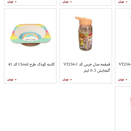
۰
۰
۰
ه مدل خرس کد VT234-2
قمقمه مدل خرس کد VT234-1
کاسه کودک طرح Cloud کد 41
گنجایش 0.5 لیتر
۰
۰
۰