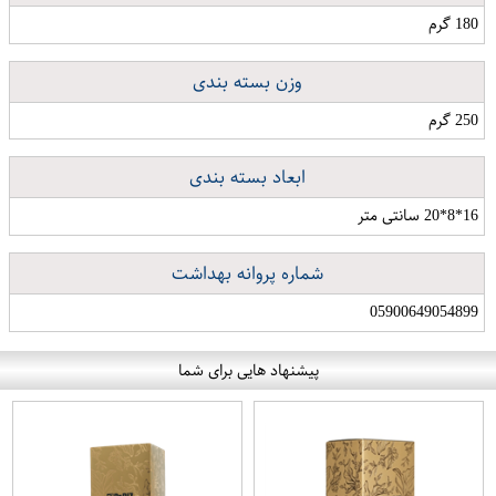
180 گرم
وزن بسته بندی
250 گرم
ابعاد بسته بندی
16*8*20 سانتی متر
شماره پروانه بهداشت
05900649054899
پیشنهاد هایی برای شما