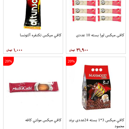
کافی میکس اورا بسته 10 عددی
کافي ميکس تکنفره آلتونسا
۱,۰۰۰
۳۱,۹۰۰
20%
20%
کافي ميکس 3*1 بسته 24عددی برند
کافي ميکس مولتي کافه
محمود