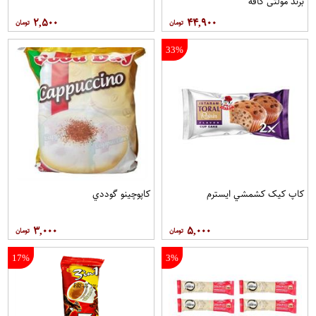
برند مولتي کافه
۲,۵۰۰
۴۴,۹۰۰
33%
کاپ کيک کشمشي ايسترم
کاپوچينو گوددي
۳,۰۰۰
۵,۰۰۰
17%
3%