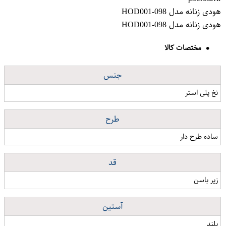
هودی زنانه مدل HOD001-098
هودی زنانه مدل HOD001-098
مختصات کالا
جنس
نخ پلی استر
طرح
ساده طرح دار
قد
زیر باسن
آستین
بلند