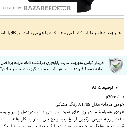
هر روزه صدها خریدار این کالا را می بینند اگر شما هم می توانید این کالا را تام
خریدار گرامی مدیریت سایت بازارفوری بازگشت تمام هزینه پرداختی
اضافه توسط فروشنده و یا هر دلیل موجه دیگر) به شرط خرید از درگ
توضیحات کالا
p30roid.ir
هودی مردانه مدل X1789 رنگ مشکی
هودی همراه شما در روز های سرد سال می باشد.درفصل پاییز و زمس
بافت پارچه دورس ترکیبی از نخ پنبه و نخ پلی استر به کار رفته اس
قسمت ها جلوگیری شده و سویشرت با فرم بهتری روی بدن قرار بگیرد 