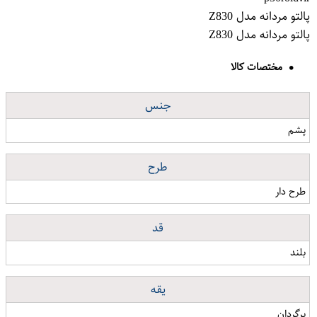
پالتو مردانه مدل Z830
پالتو مردانه مدل Z830
مختصات کالا
جنس
پشم
طرح
طرح دار
قد
بلند
یقه
برگردان