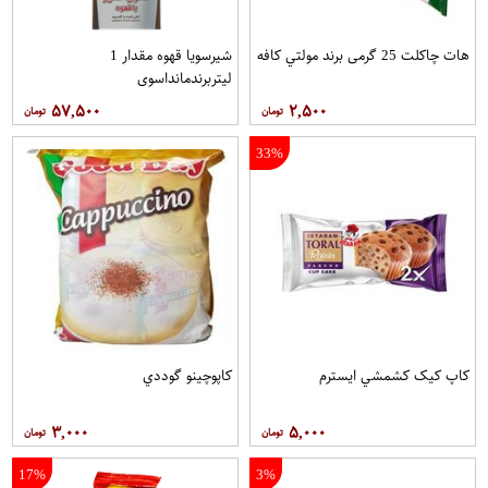
هات چاکلت 25 گرمی برند مولتي کافه
شیرسویا قهوه مقدار 1
لیتربرندمانداسوی
۵۷,۵۰۰
۲,۵۰۰
33%
کاپ کيک کشمشي ايسترم
کاپوچينو گوددي
۳,۰۰۰
۵,۰۰۰
17%
3%