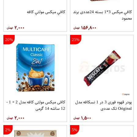
کافي ميکس 3*1 بسته 24عددی برند
کافي ميکس مولتي کافه
محمود
۲,۰۰۰
۱۵۶,۸۰۰
20%
25%
پودر قهوه فوری 3 در 1 نسکافه مدل
کافی میکس مولتی کافه مدل 2 × 1 -
Original تک عددی
12 ساشه 14 گرمی
۲,۰۰۰
۱,۵۰۰
2%
5%