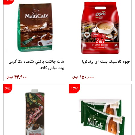
قهوه کلاسيک بسته ای برندکوپا
هات چاکلت پاکتي 25عدد 25 گرمی
برند مولتي کافه
۴۴,۹۰۰
۱۵۰,۰۰۰
2%
17%