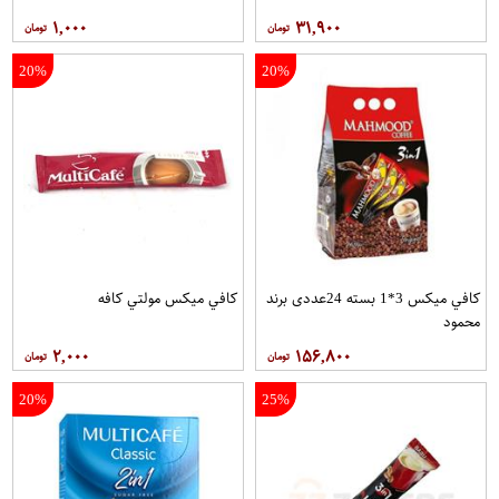
۱,۰۰۰
۳۱,۹۰۰
20%
20%
کافي ميکس 3*1 بسته 24عددی برند
کافي ميکس مولتي کافه
محمود
۲,۰۰۰
۱۵۶,۸۰۰
20%
25%