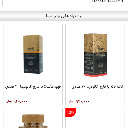
7138814014447301
پیشنهاد هایی برای شما
کافه لاته با قارچ گانودرما ۲۰ عددی
قهوه ماسالا با قارچ گانودرما ۲۰ عددی
۹۴۰,۰۰۰
۹۴۰,۰۰۰
12%