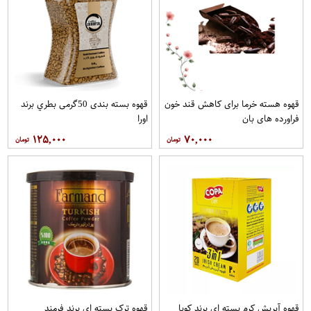
قهوه هسته خرما برای کاهش قند خون
قهوه بسته بندی 50گرمی بطري برند
فراورده های بان
اورا
۱۲۵,۰۰۰
۷۰,۰۰۰
قهوه آيريش کرم بسته ای برند کوپا
قهوه ترک بسته ای برند فرمند