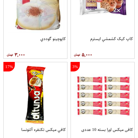
کاپ کيک کشمشي ايسترم
کاپوچينو گوددي
۳,۰۰۰
۵,۰۰۰
17%
3%
کافی میکس اورا بسته 10 عددی
کافي ميکس تکنفره آلتونسا