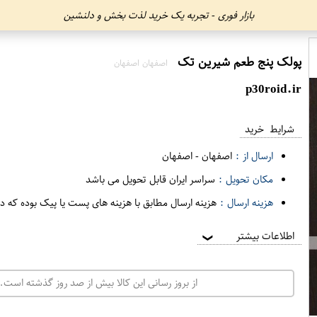
بازار فوری - تجربه یک خرید لذت بخش و دلنشین
پولک پنج طعم شیرین تک
اصفهان اصفهان
p30roid.ir
شرایط خرید
ارسال از :
اصفهان
-
اصفهان
مکان تحویل :
سراسر ایران قابل تحویل می باشد
هزینه ارسال :
هزینه ارسال مطابق با هزینه های پست یا پیک بوده که د
اطلاعات بیشتر
❯
از بروز رسانی این کالا بیش از صد روز گذشته است. 