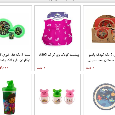
ظرف غذای 5 تکه کودک بامبو
پیشبند کودک وی کر کد A805
ست 3 تکه غذا خوری
داستان اسباب بازی
نیکلودن طرح لاک پشت
نینجا
۳,۰۰۰
۰
۰