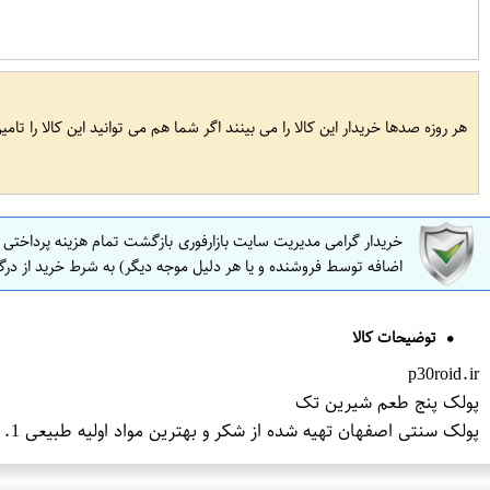
هر روزه صدها خریدار این کالا را می بینند اگر شما هم می توانید این کالا را تام
خریدار گرامی مدیریت سایت بازارفوری بازگشت تمام هزینه پرداختی
اضافه توسط فروشنده و یا هر دلیل موجه دیگر) به شرط خرید از درگ
توضیحات کالا
p30roid.ir
پولک پنج طعم شیرین تک
پولک سنتی اصفهان تهیه شده از شکر و بهترین مواد اولیه طبیعی 1. زغفرانی 2. نارگیلی 3. کنجدی 4. لیمویی 5. نعنایی تنقلات خوش مزه معمولاً با چایی صِرف میشود وزن 700 گرم