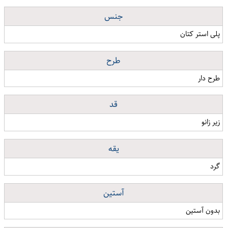
جنس
پلی استر کتان
طرح
طرح دار
قد
زیر زانو
یقه
گرد
آستین
بدون آستین