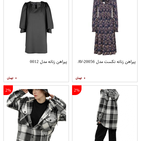
پیراهن زنانه نکست مدل AV-20056
پیراهن زنانه مدل 0012
۰
۰
2%
2%