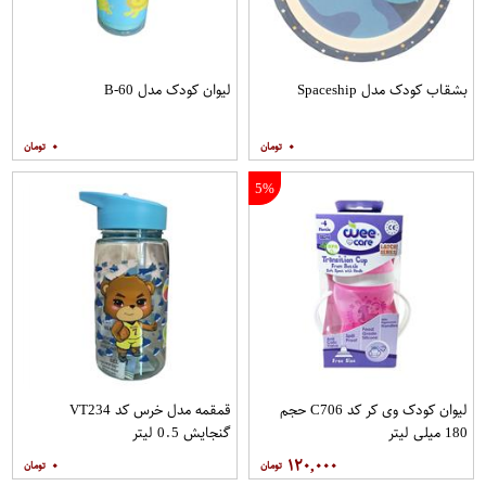
بشقاب کودک مدل Spaceship
لیوان کودک مدل B-60
۰
۰
5%
لیوان کودک وی کر کد C706 حجم
قمقمه مدل خرس کد VT234
180 میلی لیتر
گنجایش 0.5 لیتر
۰
۱۲۰,۰۰۰