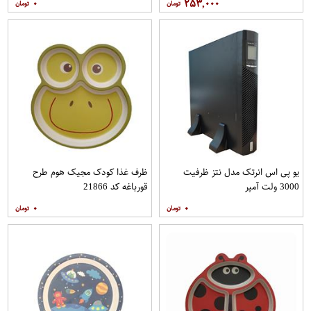
۰
۲۵۳,۰۰۰
یو پی اس انرتک مدل نتز ظرفیت
ظرف غذا کودک مجیک هوم طرح
3000 ولت آمپر
قورباغه کد 21866
۰
۰