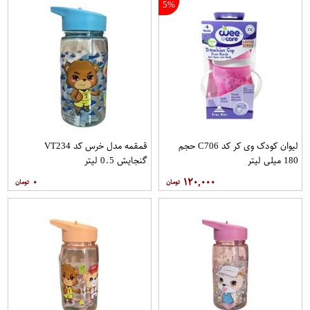
5%
لیوان کودک وی کر کد C706 حجم
قمقمه مدل خرس کد VT234
180 میلی لیتر
گنجایش 0.5 لیتر
۰
۱۲۰,۰۰۰