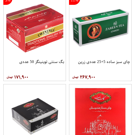
3%
11%
چای سبز ساده 5+25 عددی زرین
بگ سنتی توینینگز 50 عددی
۱۷۱,۹۰۰
۲۶۷,۹۰۰