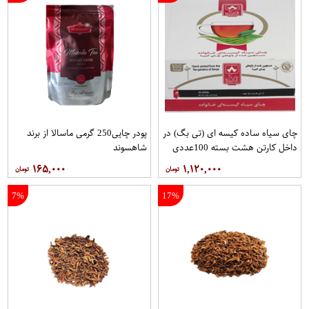
چای سیاه ساده کیسه ای (تی بگ) در
پودر چایی250 گرمی ماسالا از برند
داخل کارتن هشت بسته 100عددی
شاهسوند
برند دبش
۱۶۵,۰۰۰
۱,۱۲۰,۰۰۰
7%
17%