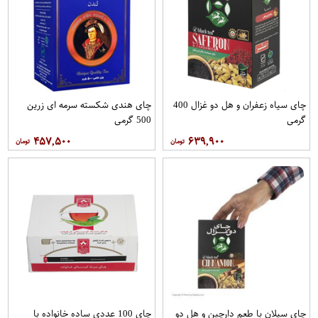
چای سیاه زعفران و هل دو غزال 400
چای هندی شکسته سرمه ای زرین
گرمی
500 گرمی
۴۵۷,۵۰۰
۶۳۹,۹۰۰
چای سیلان با طعم دارچین و هل دو
چای 100 عددی ساده خانواده با