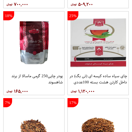
۷۰۰,۰۰۰
۵۰۹,۲۰۰
18%
25%
چای سیاه ساده کیسه ای (تی بگ) در
پودر چایی250 گرمی ماسالا از برند
داخل کارتن هشت بسته 100عددی
شاهسوند
برند دبش
۱۶۵,۰۰۰
۱,۱۲۰,۰۰۰
7%
17%