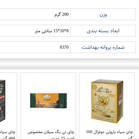
وزن
200 گرم
ابعاد بسته بندی
8*10*15 سانتی متر
شماره پروانه بهداشت
8370
چای سیاه باروتی دوغزال 500
چای تی بگ سیلان مخصوص
چای سیاه 
گرمی
احمد 25 عددی
400 گرمی