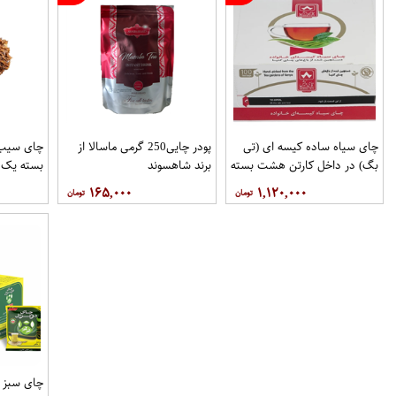
چای سیاه ساده کیسه ای (تی
پودر چایی250 گرمی ماسالا از
چای سیب
بگ) در داخل کارتن هشت بسته
برند شاهسوند
بسته یک 
100عددی برند دبش
۱۶۵,۰۰۰
۱,۱۲۰,۰۰۰