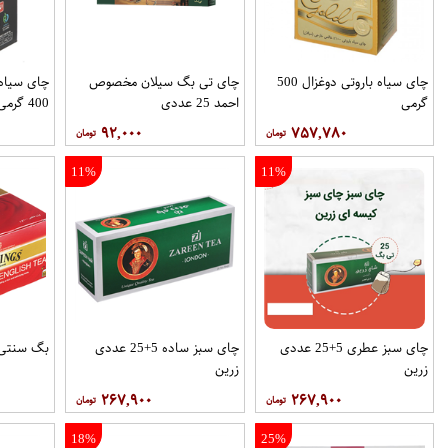
چای سیاه باروتی دوغزال 500
چای تی بگ سیلان مخصوص
چای سیاه 
گرمی
احمد 25 عددی
400 گرمی
۹۲,۰۰۰
۷۵۷,۷۸۰
11%
11%
چای سبز عطری 5+25 عددی
چای سبز ساده 5+25 عددی
بگ سنتی توین
زرین
زرین
۲۶۷,۹۰۰
۲۶۷,۹۰۰
18%
25%