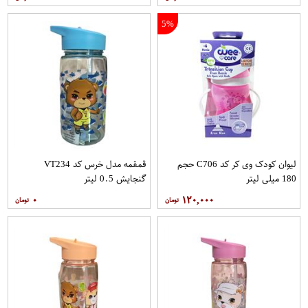
5%
لیوان کودک وی کر کد C706 حجم
قمقمه مدل خرس کد VT234
180 میلی لیتر
گنجایش 0.5 لیتر
۰
۱۲۰,۰۰۰