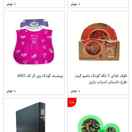
۰
۰
ظرف غذای 5 تکه کودک بامبو کیدز
پیشبند کودک وی کر کد A805
طرح داستان اسباب بازی
۰
۰
5%