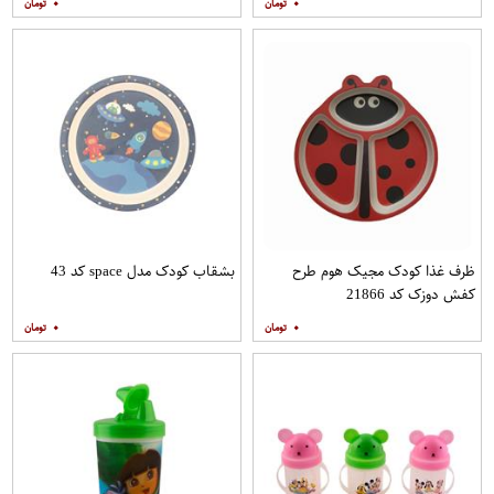
۰
۰
ظرف غذا کودک مجیک هوم طرح
بشقاب کودک مدل space کد 43
کفش دوزک کد 21866
۰
۰