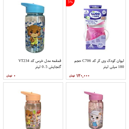
5%
لیوان کودک وی کر کد C706 حجم
قمقمه مدل خرس کد VT234
180 میلی لیتر
گنجایش 0.5 لیتر
۰
۱۲۰,۰۰۰