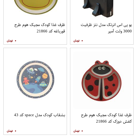
یو پی اس انرتک مدل نتز ظرفیت
ظرف غذا کودک مجیک هوم طرح
3000 ولت آمپر
قورباغه کد 21866
۰
۰
ظرف غذا کودک مجیک هوم طرح
بشقاب کودک مدل space کد 43
کفش دوزک کد 21866
۰
۰