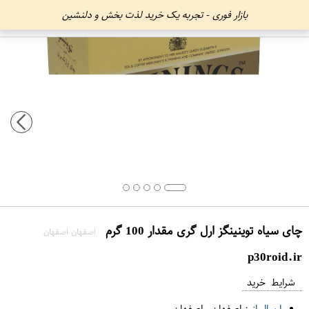
بازار فوری - تجربه یک خرید لذت بخش و دلنشین
چای سیاه توینینگز ارل گری مقدار 100 گرم
اصفهان اصفهان
p30roid.ir
شرایط خرید
ارسال از :
اصفهان
-
اصفهان