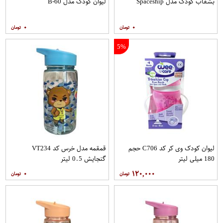
بشقاب کودک مدل Spaceship
لیوان کودک مدل B-60
۰
۰
5%
لیوان کودک وی کر کد C706 حجم
قمقمه مدل خرس کد VT234
180 میلی لیتر
گنجایش 0.5 لیتر
۰
۱۲۰,۰۰۰