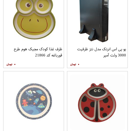
یو پی اس انرتک مدل نتز ظرفیت
ظرف غذا کودک مجیک هوم طرح
3000 ولت آمپر
قورباغه کد 21866
۰
۰