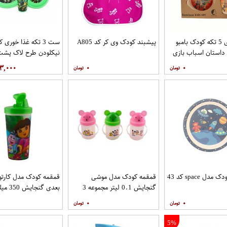
ظرف غذای 5 تکه کودک بامبو
پیشبند کودک وی کر کد A805
ست 3 تکه غذا خوری
داستان اسباب بازی
نیکلودن طرح لاک پشت
نینجا
۳,۰۰۰
۰
۰
ل space کد 43
قمقمه کودک مدل موشی
گنجایش 0.1 لیتر مجموعه 3
بعدی گنجایش 350 میلی لیتر
عددی
۰
۰
5%