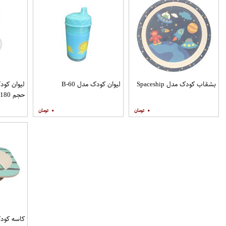
بشقاب کودک مدل Spaceship
لیوان کودک مدل B-60
حجم 180 میلی لیتر
۰
۰
کاسه کودک طر