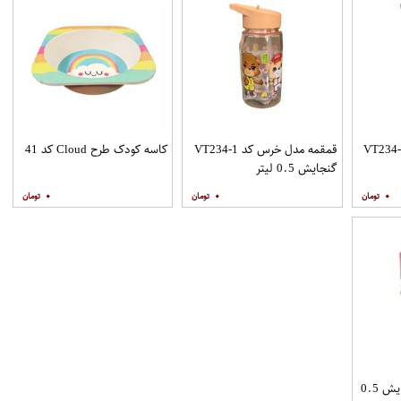
ه مدل خرس کد VT234-2
قمقمه مدل خرس کد VT234-1
کاسه کودک طرح Cloud کد 41
گنجایش 0.5 لیتر
۰
۰
۰
قمقمه طرح گوفی گنجایش 0.5