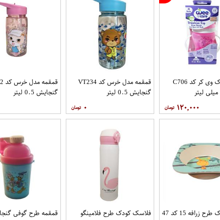
لیوان کودک وی کر کد C706
قمقمه مدل خرس کد VT234
قمقم
گنجایش 0.5 لیتر
گنجایش 0.5 لیتر
۰
۱۲۰,۰۰۰
ح زرافه 15 کد 47
فلاسک کودک طرح فلامینگو