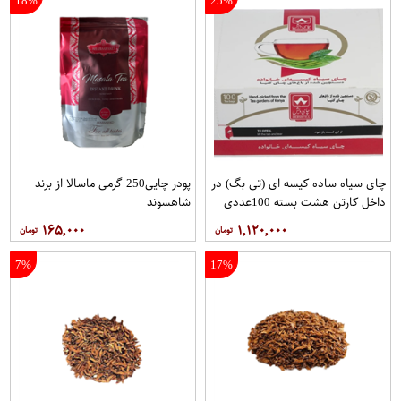
18%
25%
چای سیاه ساده کیسه ای (تی بگ) در
پودر چایی250 گرمی ماسالا از برند
داخل کارتن هشت بسته 100عددی
شاهسوند
برند دبش
۱۶۵,۰۰۰
۱,۱۲۰,۰۰۰
7%
17%