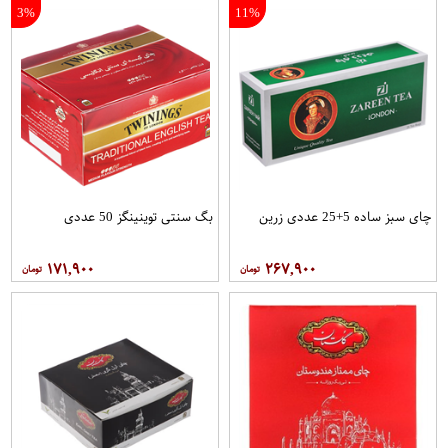
3%
11%
چای سبز ساده 5+25 عددی زرین
بگ سنتی توینینگز 50 عددی
۱۷۱,۹۰۰
۲۶۷,۹۰۰