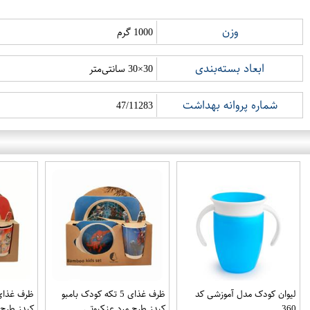
وزن
1000 گرم
ابعاد بسته‌بندی
30×30 سانتی‌متر
شماره پروانه بهداشت
47/11283
لیوان کودک مدل آموزشی کد
ظرف غذای 5 تکه کودک بامبو
360
کیدز طرح مرد عنکبوتی
کیدز طرح 