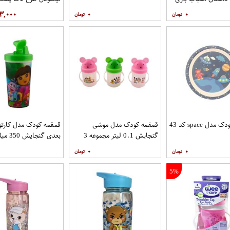
نینجا
۳,۰۰۰
۰
۰
ل space کد 43
قمقمه کودک مدل موشی
گنجایش 0.1 لیتر مجموعه 3
بعدی گنجایش 350 میلی لیتر
عددی
۰
۰
5%