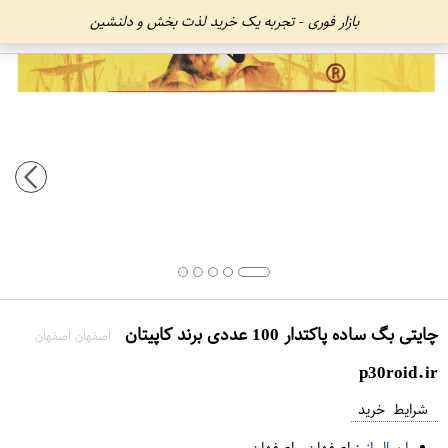
بازار فوری - تجربه یک خرید لذت بخش و دلنشین
چایتی بگ ساده پاکتدار 100 عددی برند کاپیتان
اصفهان اصفهان
p30roid.ir
شرایط خرید
ارسال از :
اصفهان
-
اصفهان