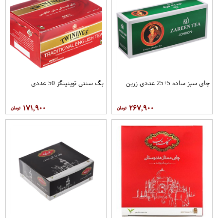
چای سبز ساده 5+25 عددی زرین
بگ سنتی توینینگز 50 عددی
۱۷۱,۹۰۰
۲۶۷,۹۰۰