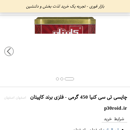
بازار فوری - تجربه یک خرید لذت بخش و دلنشین
چایسی تی سی کنیا 450 گرمی - فلزی برند کاپیتان
اصفهان اصفهان
p30roid.ir
شرایط خرید
ارسال از :
اصفهان
-
اصفهان