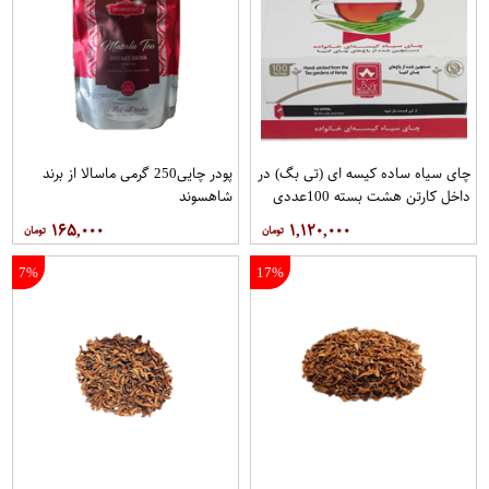
چای سیاه ساده کیسه ای (تی بگ) در
پودر چایی250 گرمی ماسالا از برند
داخل کارتن هشت بسته 100عددی
شاهسوند
برند دبش
۱۶۵,۰۰۰
۱,۱۲۰,۰۰۰
7%
17%