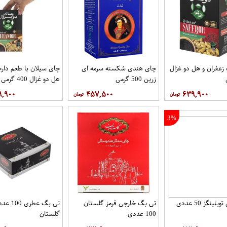
زعفران و هل دو غزال
چای هندی شکسته سرمه ای
چای سیلان با طعم دارچ
زرین 500 گرمی
هل دو غزال 400 گرمی
۹,۹۰۰
۴۵۷,۵۰۰
۶۳۹,۹۰۰
3%
ینگز 50 عددی
تی بگ خارجی قرمز گلستان
تی بگ عطری 00
100 عددی
گلستان