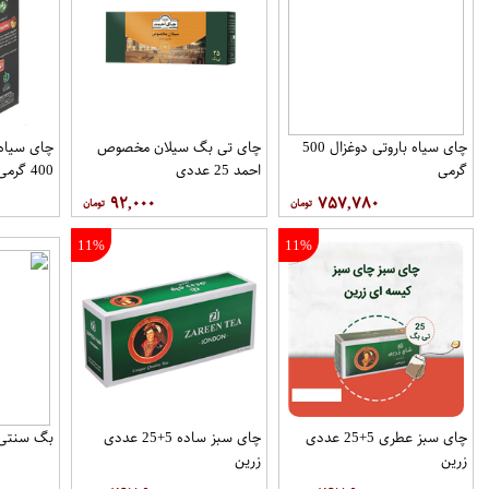
چای سیاه باروتی دوغزال 500
چای تی بگ سیلان مخصوص
چای سیاه 
گرمی
احمد 25 عددی
400 گرمی
۹۲,۰۰۰
۷۵۷,۷۸۰
11%
11%
چای سبز عطری 5+25 عددی
چای سبز ساده 5+25 عددی
بگ سنتی توین
زرین
زرین