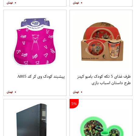
۰
۰
ظرف غذای 5 تکه کودک بامبو کیدز
پیشبند کودک وی کر کد A805
طرح داستان اسباب بازی
۰
۰
5%