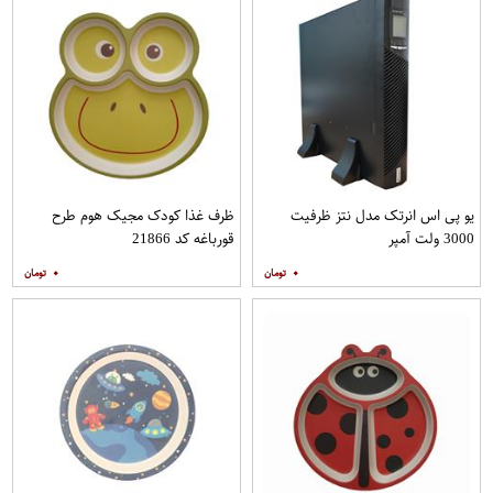
یو پی اس انرتک مدل نتز ظرفیت
ظرف غذا کودک مجیک هوم طرح
3000 ولت آمپر
قورباغه کد 21866
۰
۰