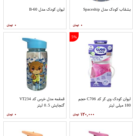
بشقاب کودک مدل Spaceship
لیوان کودک مدل B-60
۰
۰
5%
لیوان کودک وی کر کد C706 حجم
قمقمه مدل خرس کد VT234
180 میلی لیتر
گنجایش 0.5 لیتر
۰
۱۲۰,۰۰۰