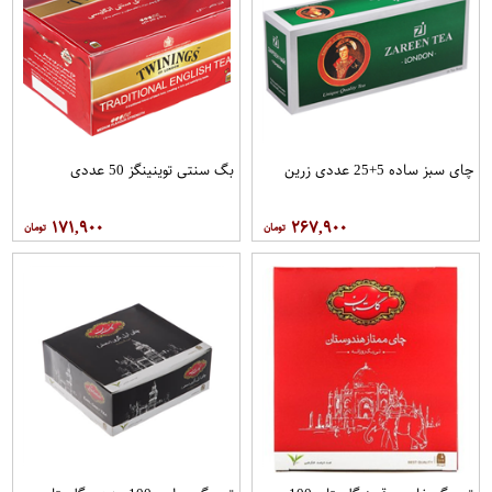
چای سبز ساده 5+25 عددی زرین
بگ سنتی توینینگز 50 عددی
۱۷۱,۹۰۰
۲۶۷,۹۰۰