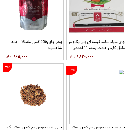
چای سیاه ساده کیسه ای (تی بگ) در
پودر چایی250 گرمی ماسالا از برند
داخل کارتن هشت بسته 100عددی
شاهسوند
برند دبش
۱۶۵,۰۰۰
۱,۱۲۰,۰۰۰
7%
17%
چای سیب مخصوص دم کردن بسته
چای به مخصوص دم کردن بسته یک