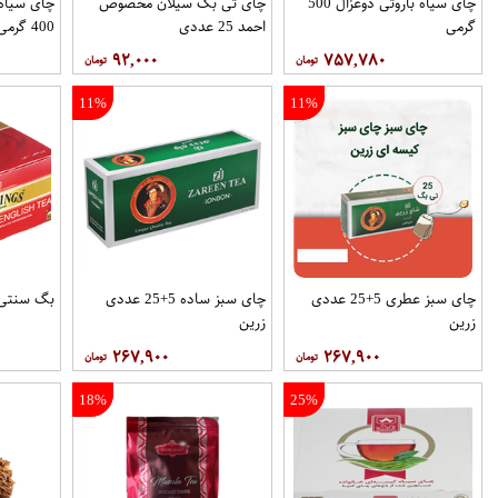
چای سیاه باروتی دوغزال 500
چای تی بگ سیلان مخصوص
چای سیاه 
گرمی
احمد 25 عددی
400 گرمی
۹۲,۰۰۰
۷۵۷,۷۸۰
11%
11%
چای سبز عطری 5+25 عددی
چای سبز ساده 5+25 عددی
بگ سنتی توین
زرین
زرین
۲۶۷,۹۰۰
۲۶۷,۹۰۰
18%
25%