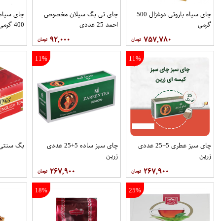
چای سیاه باروتی دوغزال 500
چای تی بگ سیلان مخصوص
چای سیاه 
گرمی
احمد 25 عددی
400 گرمی
۹۲,۰۰۰
۷۵۷,۷۸۰
11%
11%
چای سبز عطری 5+25 عددی
چای سبز ساده 5+25 عددی
بگ سنتی توین
زرین
زرین
۲۶۷,۹۰۰
۲۶۷,۹۰۰
18%
25%