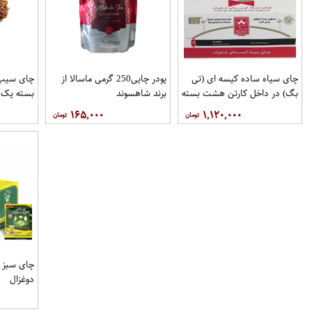
چای سیاه ساده کیسه ای (تی
پودر چایی250 گرمی ماسالا از
چای سیب
بگ) در داخل کارتن هشت بسته
برند شاهسوند
بسته یک 
100عددی برند دبش
۱۶۵,۰۰۰
۱,۱۲۰,۰۰۰
دوغزال