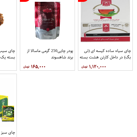
چای سیاه ساده کیسه ای (تی
پودر چایی250 گرمی ماسالا از
چای سیب
بگ) در داخل کارتن هشت بسته
برند شاهسوند
بسته یک 
100عددی برند دبش
۱۶۵,۰۰۰
۱,۱۲۰,۰۰۰