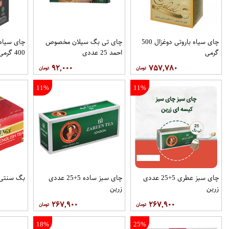
چای سیاه باروتی دوغزال 500
چای تی بگ سیلان مخصوص
چای سیاه 
گرمی
احمد 25 عددی
400 گرمی
۹۲,۰۰۰
۷۵۷,۷۸۰
11%
11%
چای سبز عطری 5+25 عددی
چای سبز ساده 5+25 عددی
بگ سنتی توین
زرین
زرین
۲۶۷,۹۰۰
۲۶۷,۹۰۰
18%
25%