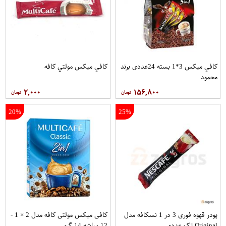
کافي ميکس 3*1 بسته 24عددی برند
کافي ميکس مولتي کافه
محمود
۲,۰۰۰
۱۵۶,۸۰۰
20%
25%
پودر قهوه فوری 3 در 1 نسکافه مدل
کافی میکس مولتی کافه مدل 2 × 1 -
Original تک عددی
12 ساشه 14 گرمی