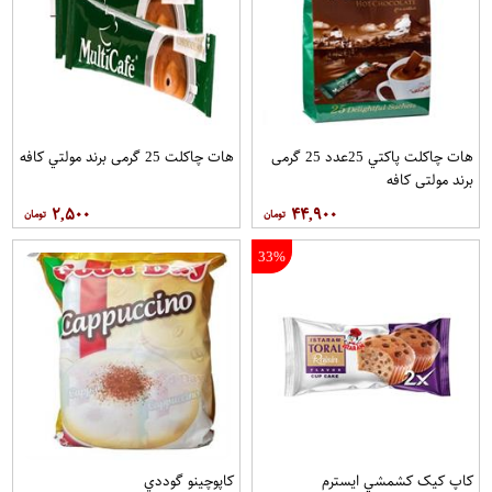
هات چاکلت پاکتي 25عدد 25 گرمی
هات چاکلت 25 گرمی برند مولتي کافه
برند مولتي کافه
۲,۵۰۰
۴۴,۹۰۰
33%
کاپ کيک کشمشي ايسترم
کاپوچينو گوددي