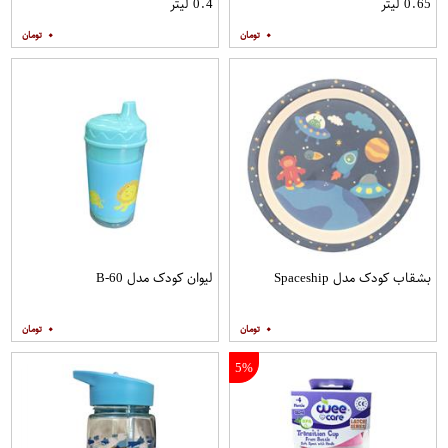
0.65 لیتر
0.4 لیتر
۰
۰
بشقاب کودک مدل Spaceship
لیوان کودک مدل B-60
۰
۰
5%