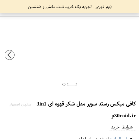
بازار فوری - تجربه یک خرید لذت بخش و دلنشین
کافی میکس رستد سوپر مدل شکر قهوه ای 3in1
اصفهان اصفهان
p30roid.ir
شرایط خرید
ارسال از :
اصفهان
-
اصفهان