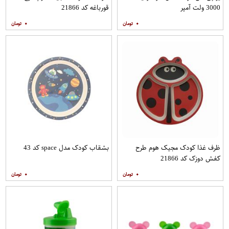
3000 ولت آمپر
قورباغه کد 21866
۰
۰
ظرف غذا کودک مجیک هوم طرح
بشقاب کودک مدل space کد 43
کفش دوزک کد 21866
۰
۰