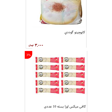
کاپوچينو گوددي
۳,۰۰۰
3%
کافی میکس اورا بسته 10 عددی