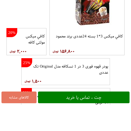
20%
کافي ميکس 3*1 بسته 24عددی برند محمود
کافي ميکس
مولتي کافه
۲,۰۰۰
۱۵۶,۸۰۰
25%
پودر قهوه فوری 3 در 1 نسکافه مدل Original تک
عددی
۱,۵۰۰
20%
کافی میکس مولتی کافه مدل 2 × 1 - 12 ساشه
چت ، تماس یا خرید
کالاهای مشابه
14 گرمی
۲,۰۰۰
5%