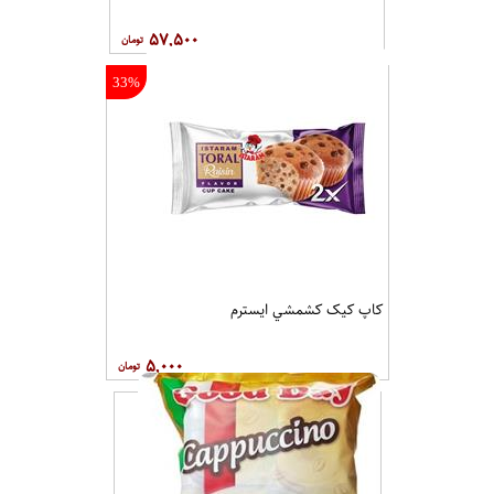
۵۷,۵۰۰
33%
کاپ کيک کشمشي ايسترم
۵,۰۰۰