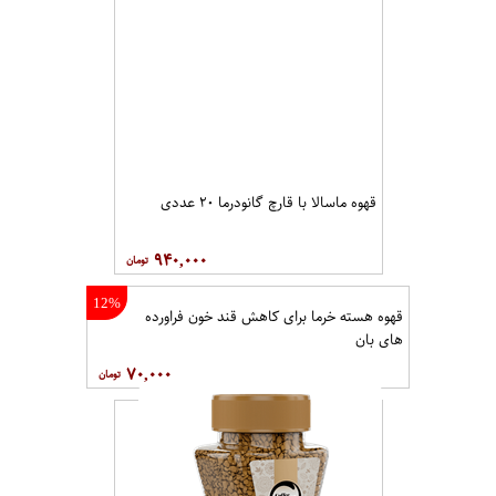
قهوه ماسالا با قارچ گانودرما ۲۰ عددی
۹۴۰,۰۰۰
12%
قهوه هسته خرما برای کاهش قند خون فراورده
های بان
۷۰,۰۰۰