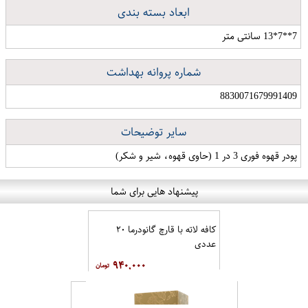
ابعاد بسته بندی
7**7*13 سانتی متر
شماره پروانه بهداشت
8830071679991409
سایر توضیحات
پودر قهوه فوری 3 در 1 ‏‏(‏‏حاوی قهوه، شیر و شکر‏‏)‏‏
پیشنهاد هایی برای شما
کافه لاته با قارچ گانودرما ۲۰
عددی
۹۴۰,۰۰۰