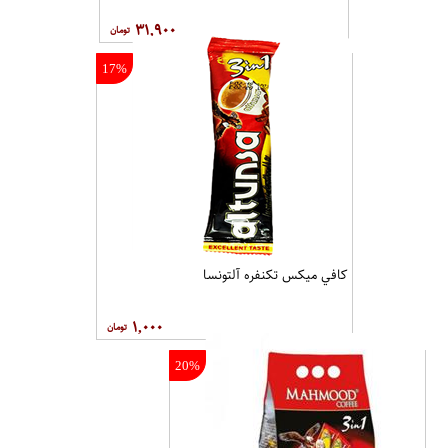
۳۱,۹۰۰
17%
کافي ميکس تکنفره آلتونسا
۱,۰۰۰
20%