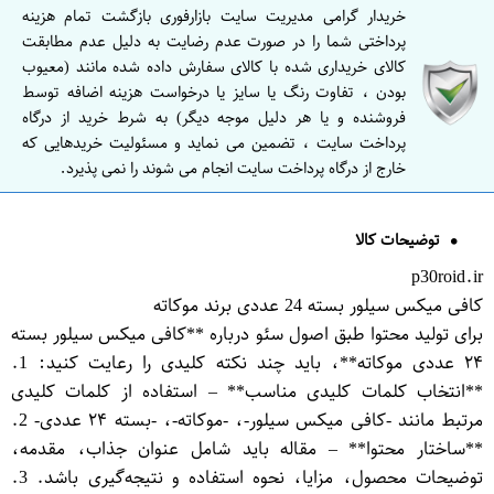
خریدار گرامی مدیریت سایت بازارفوری بازگشت تمام هزینه
پرداختی شما را در صورت عدم رضایت به دلیل عدم مطابقت
کالای خریداری شده با کالای سفارش داده شده مانند (معیوب
بودن ، تفاوت رنگ یا سایز یا درخواست هزینه اضافه توسط
فروشنده و یا هر دلیل موجه دیگر) به شرط خرید از درگاه
پرداخت سایت ، تضمین می نماید و مسئولیت خریدهایی که
خارج از درگاه پرداخت سایت انجام می شوند را نمی پذیرد.
توضیحات کالا
p30roid.ir
کافی میکس سیلور بسته 24 عددی برند موکاته
برای تولید محتوا طبق اصول سئو درباره **کافی میکس سیلور بسته
۲۴ عددی موکاته**، باید چند نکته کلیدی را رعایت کنید: 1.
**انتخاب کلمات کلیدی مناسب** – استفاده از کلمات کلیدی
مرتبط مانند -کافی میکس سیلور-، -موکاته-، -بسته ۲۴ عددی- 2.
**ساختار محتوا** – مقاله باید شامل عنوان جذاب، مقدمه،
توضیحات محصول، مزایا، نحوه استفاده و نتیجه‌گیری باشد. 3.